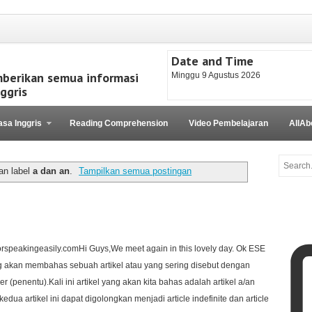
Date and Time
mberikan semua informasi
Minggu 9 Agustus 2026
ggris
sa Inggris
Reading Comprehension
Video Pembelajaran
AllAb
an label
a dan an
.
Tampilkan semua postingan
orspeakingeasily.comHi Guys,We meet again in this lovely day. Ok ESE
 akan membahas sebuah artikel atau yang sering disebut dengan
r (penentu).Kali ini artikel yang akan kita bahas adalah artikel a/an
kedua artikel ini dapat digolongkan menjadi article indefinite dan article