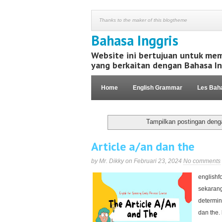
Thanks to the maker of this blogtheme
Bahasa Inggris
Website ini bertujuan untuk me
yang berkaitan dengan Bahasa In
Home
English Grammar
Les Baha
Kaos Motivasi
Tampilkan postingan deng
Article a/an dan the
by Mr. Dikky on Februari 23, 2024
No comments
englishf
sekarang
determine
dan the. 