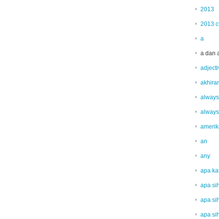
2013
2013 c
a
a dan 
adject
akhira
always
always
amerik
an
any
apa kat
apa sih
apa sih
apa sih