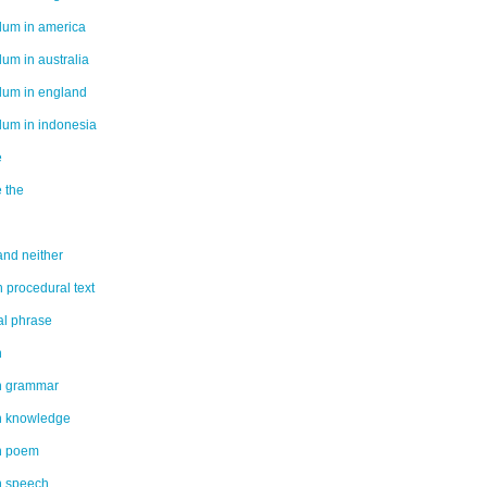
ulum in america
lum in australia
ulum in england
ulum in indonesia
e
e the
and neither
 procedural text
cal phrase
h
h grammar
h knowledge
h poem
h speech