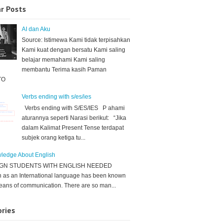
r Posts
AI dan Aku
Source: Istimewa Kami tidak terpisahkan
Kami kuat dengan bersatu Kami saling
belajar memahami Kami saling
membantu Terima kasih Paman
TO
Verbs ending with s/es/ies
Verbs ending with S/ES/IES P ahami
aturannya seperti Narasi berikut: “Jika
dalam Kalimat Present Tense terdapat
subjek orang ketiga tu...
ledge About English
IGN STUDENTS WITH ENGLISH NEEDED
h as an International language has been known
eans of communication. There are so man...
ries