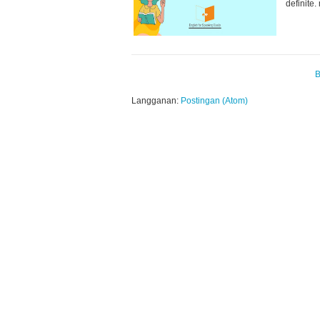
definite.
B
Langganan:
Postingan (Atom)