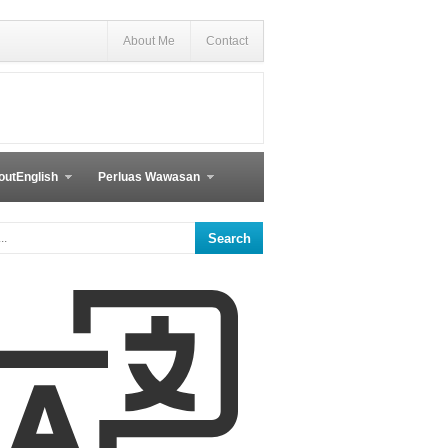
About Me
Contact
outEnglish
Perluas Wawasan