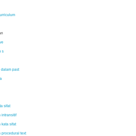
urriculum
an
ive
n s
 dalam past
a
a sifat
 intransitif
 kata sifat
 procedural text