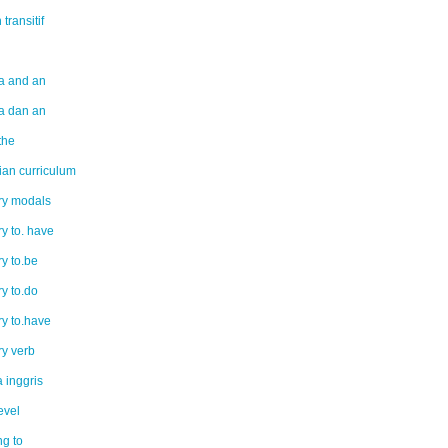
 transitif
 a and an
 a dan an
 the
ian curriculum
ary modals
ry to. have
ry to.be
ry to.do
ry to.have
ry verb
 inggris
evel
ng to