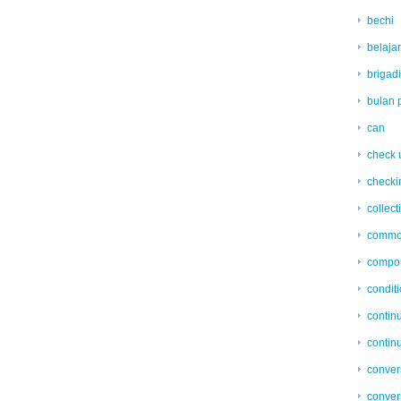
bechi
belaja
brigadi
bulan 
can
check 
checki
collec
commo
compo
condit
contin
contin
conver
conver