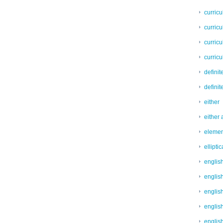
curric
curricu
curric
curric
definit
definit
either
either 
elemen
ellipti
englis
englis
englis
englis
englis