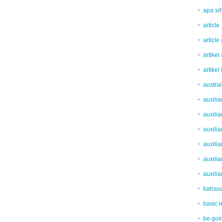
apa sih
article
article
artikel
artikel
austral
auxili
auxilia
auxilia
auxilia
auxilia
auxilia
bahasa
basic l
be goi