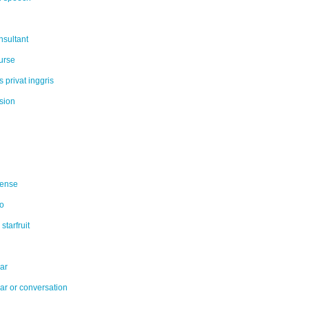
nsultant
urse
 privat inggris
sion
tense
to
starfruit
ar
r or conversation