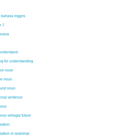
r bahasa inggris
r J
puasa
understand
ng for understanding
tive noun
n noun
und noun
ional sentence
uous
uous sebagai future
sation
sation or grammar