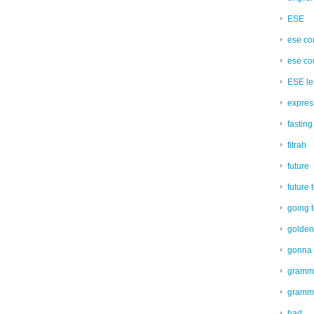
ESE
ese co
ese co
ESE les
expres
fasting
fitrah
future
future 
going 
golden 
gonna
gramm
gramma
had