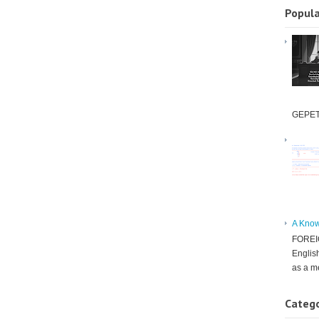
Popula
GEPE
A Know
FORE
Englis
as a m
Catego