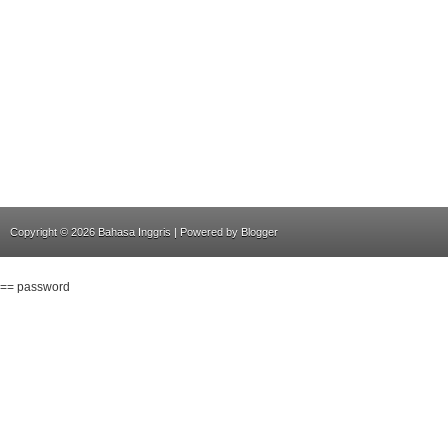
Copyright ©
2026
Bahasa Inggris
| Powered by
Blogger
== password