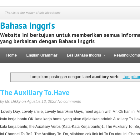
Thanks to the maker of this blogtheme
Bahasa Inggris
Website ini bertujuan untuk memberikan semua informa
yang berkaitan dengan Bahasa Inggris
Home
English Grammar
Les Bahasa Inggris
Reading Comp
Kaos Motivasi
Tampilkan postingan dengan label
auxiliary verb
.
Tampilka
The Auxiliary To.Have
by Mr. Dikky on Agustus 12, 2022
No comments
Lovely Day, Lovely smile, Lovely heartHiiiii Guys, meet again with Mr. Ok hari ini 
kata kerja bantu OK. kata kerja bantu yang akan dijelaskan adalah Auxiliary To.Ha
kata kerja bantu;The Auxiliary Verbs (Kata-Kata Kerja bantu)1. The Auxiliary To. Be,
ini Channel To.Be2. The Auxiliary To. Do, silahkan cek link ini To.Do atau ini Channe