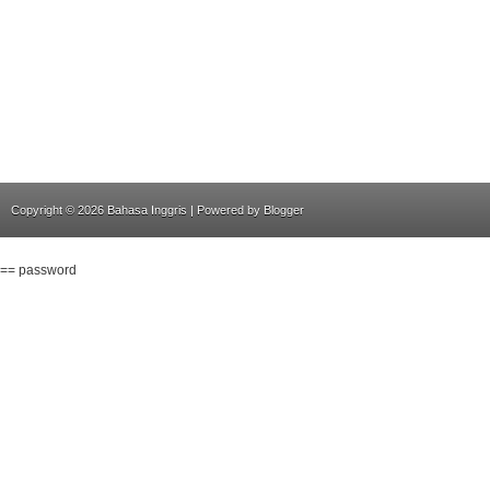
Copyright ©
2026
Bahasa Inggris
| Powered by
Blogger
== password