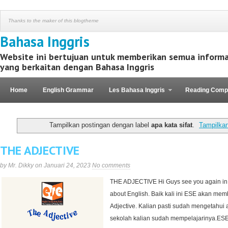
Thanks to the maker of this blogtheme
Bahasa Inggris
Website ini bertujuan untuk memberikan semua informa
yang berkaitan dengan Bahasa Inggris
Home
English Grammar
Les Bahasa Inggris
Reading Comp
Kaos Motivasi
Tampilkan postingan dengan label
apa kata sifat
.
Tampilka
THE ADJECTIVE
by Mr. Dikky on Januari 24, 2023
No comments
THE ADJECTIVE Hi Guys see you again in th
about English. Baik kali ini ESE akan mem
Adjective. Kalian pasti sudah mengetahui a
sekolah kalian sudah mempelajarinya.ESE 