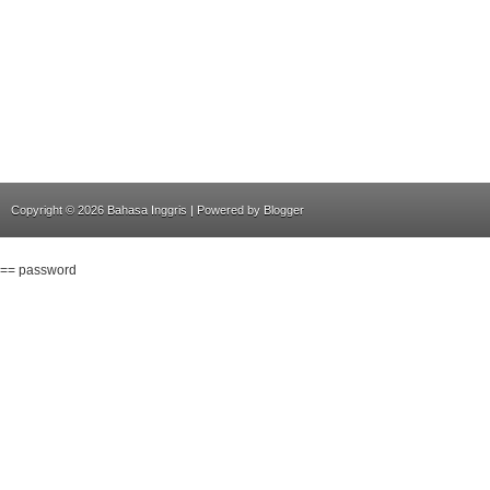
Copyright ©
2026
Bahasa Inggris
| Powered by
Blogger
== password