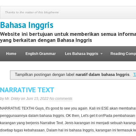
Thanks to the maker of this blogtheme
Bahasa Inggris
Website ini bertujuan untuk memberikan semua informa
yang berkaitan dengan Bahasa Inggris
Home
English Grammar
Les Bahasa Inggris
Reading Comp
Kaos Motivasi
Tampilkan postingan dengan label
naratif dalam bahasa Inggris
.
T
NARRATIVE TEXT
by Mr. Dikky on Juni 15, 2022
No comments
NARRATIVE TEXTHi Guys, it's good to see you again. Kali ini ESE akan membahas 
penggunaannya dalam bahasa Inggris. OK then, Let's get it on!Pada pembahasan
karangan yang berjenis Narrative Text. Jenis karangan ini menjadi sebuah karan
disetiap tugas kebahasaan. Dalam hal ini bahasa Inggris, karangan ini termasu