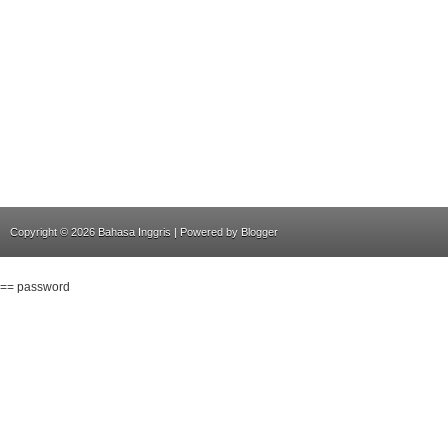
Copyright ©
2026
Bahasa Inggris
| Powered by
Blogger
== password