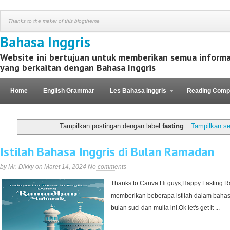
Thanks to the maker of this blogtheme
Bahasa Inggris
Website ini bertujuan untuk memberikan semua informa
yang berkaitan dengan Bahasa Inggris
Home
English Grammar
Les Bahasa Inggris
Reading Comp
Kaos Motivasi
Tampilkan postingan dengan label
fasting
.
Tampilkan s
Istilah Bahasa Inggris di Bulan Ramadan
by Mr. Dikky on Maret 14, 2024
No comments
Thanks to Canva Hi guys,Happy Fasting 
memberikan beberapa istilah dalam bahas
bulan suci dan mulia ini.Ok let's get it ...