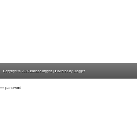
Copyright ©
2026
Bahasa Inggris
| Powered by
Blogger
== password