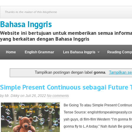
Thanks to the maker of this blogtheme
Bahasa Inggris
Website ini bertujuan untuk memberikan semua informa
yang berkaitan dengan Bahasa Inggris
Home
English Grammar
Les Bahasa Inggris
Reading Comp
Kaos Motivasi
Tampilkan postingan dengan label
gonna
.
Tampilkan se
Simple Present Continuous sebagai Future 
by Mr. Dikky on Juli 26, 2022
No comments
Be Going To atau Simple Present Continu
Tense Source: englishforspeakingeasily.c
yah guys, di film-film Western “I’m gonna f
gonna fly to L.A today.” Nah itulah Be goi